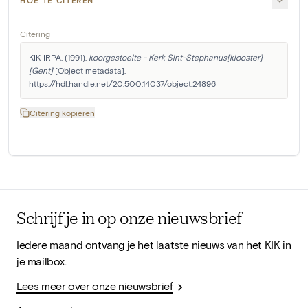
HOE TE CITEREN
Citering
KIK-IRPA. (1991). 
koorgestoelte - Kerk Sint-Stephanus[klooster]
[Gent]
 [Object metadata]. 
https://hdl.handle.net/20.500.14037/object.24896
Citering kopiëren
Schrijf je in op onze nieuwsbrief
Iedere maand ontvang je het laatste nieuws van het KIK in
je mailbox.
Lees meer over onze nieuwsbrief