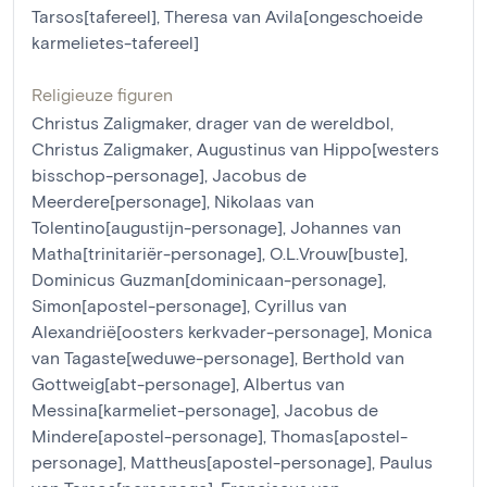
Tarsos[tafereel]
,
Theresa van Avila[ongeschoeide
karmelietes-tafereel]
Religieuze figuren
Christus Zaligmaker, drager van de wereldbol
,
Christus Zaligmaker
,
Augustinus van Hippo[westers
bisschop-personage]
,
Jacobus de
Meerdere[personage]
,
Nikolaas van
Tolentino[augustijn-personage]
,
Johannes van
Matha[trinitariër-personage]
,
O.L.Vrouw[buste]
,
Dominicus Guzman[dominicaan-personage]
,
Simon[apostel-personage]
,
Cyrillus van
Alexandrië[oosters kerkvader-personage]
,
Monica
van Tagaste[weduwe-personage]
,
Berthold van
Gottweig[abt-personage]
,
Albertus van
Messina[karmeliet-personage]
,
Jacobus de
Mindere[apostel-personage]
,
Thomas[apostel-
personage]
,
Mattheus[apostel-personage]
,
Paulus