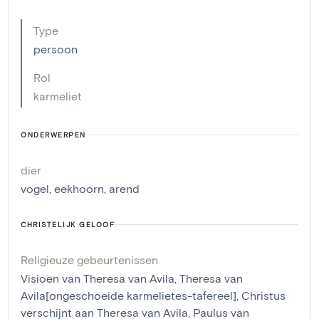
Type
persoon
Rol
karmeliet
ONDERWERPEN
dier
vogel
,
eekhoorn
,
arend
CHRISTELIJK GELOOF
Religieuze gebeurtenissen
Visioen van Theresa van Avila
,
Theresa van
Avila[ongeschoeide karmelietes-tafereel]
,
Christus
verschijnt aan Theresa van Avila
,
Paulus van