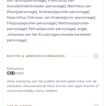
van Tarsos[personage]
,
Franciscus van
Assisi[minderbroeder-personage]
,
Mattheus van
Passi[personage]
,
Andreas[apostel-personage]
,
Hyacinthus Odrowac van Krakow[prior-personage]
,
Filippus[apostel-personage]
,
Matthias[apostel-
personage]
,
Petrus[apostel-personage]
,
engel
,
Johannes van het Kruis[ongeschoeide karmeliet-
personage]
RECHTEN & GEBRUIKSVOORWAARDEN
Metadata
CC0
Deze toewijzing aan het publiek domein geldt enkel voor de
metadata. Geassocieerde foto's kunnen een eigen licentie of
auteursrechtelijke status hebben.