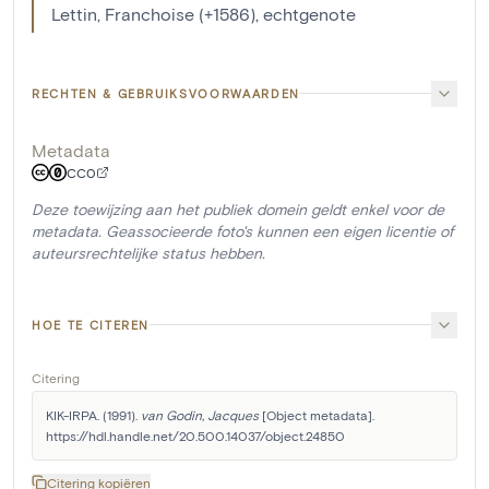
Lettin, Franchoise (+1586), echtgenote
RECHTEN & GEBRUIKSVOORWAARDEN
Metadata
CC0
Deze toewijzing aan het publiek domein geldt enkel voor de
metadata. Geassocieerde foto's kunnen een eigen licentie of
auteursrechtelijke status hebben.
HOE TE CITEREN
Citering
KIK-IRPA. (1991). 
van Godin, Jacques
 [Object metadata]. 
https://hdl.handle.net/20.500.14037/object.24850
Citering kopiëren