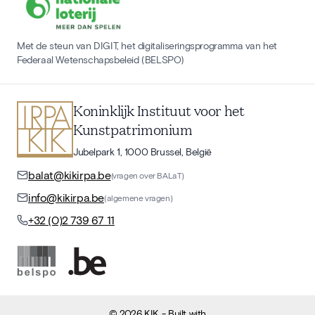
Met de steun van DIGIT, het digitaliseringsprogramma van het
Federaal Wetenschapsbeleid (BELSPO)
Koninklijk Instituut voor het
Kunstpatrimonium
Jubelpark 1, 1000 Brussel, België
balat@kikirpa.be
(vragen over BALaT)
info@kikirpa.be
(algemene vragen)
+32 (0)2 739 67 11
©
2026
KIK
- Built with