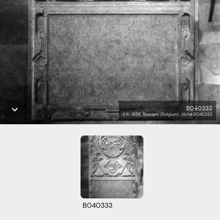
B040333
KIK-IRPA, Brussels (Belgium), cliché B040333
B040333