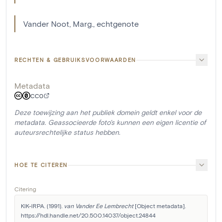
Vander Noot, Marg., echtgenote
RECHTEN & GEBRUIKSVOORWAARDEN
Metadata
CC0
Deze toewijzing aan het publiek domein geldt enkel voor de
metadata. Geassocieerde foto's kunnen een eigen licentie of
auteursrechtelijke status hebben.
HOE TE CITEREN
Citering
KIK-IRPA. (1991). 
van Vander Ee Lembrecht
 [Object metadata]. 
https://hdl.handle.net/20.500.14037/object.24844