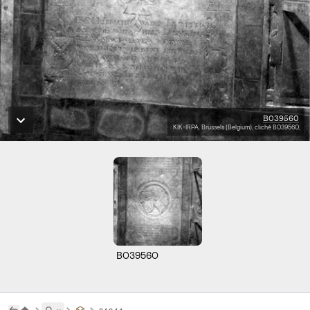
B039560
KIK-IRPA, Brussels (Belgium), cliché B039560
B039560