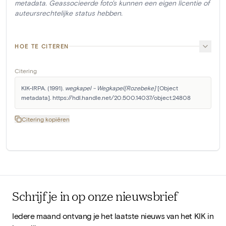
metadata. Geassocieerde foto's kunnen een eigen licentie of
auteursrechtelijke status hebben.
HOE TE CITEREN
Citering
KIK-IRPA. (1991). 
wegkapel - Wegkapel[Rozebeke]
 [Object 
metadata]. https://hdl.handle.net/20.500.14037/object.24808
Citering kopiëren
Schrijf je in op onze nieuwsbrief
Iedere maand ontvang je het laatste nieuws van het KIK in