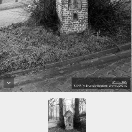
M262109
KIK-IRPA, Brussels (Belgium), cliché M262109