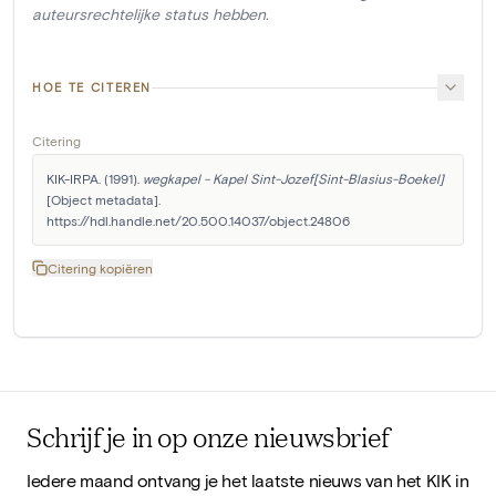
auteursrechtelijke status hebben.
HOE TE CITEREN
Citering
KIK-IRPA. (1991). 
wegkapel - Kapel Sint-Jozef[Sint-Blasius-Boekel]
[Object metadata]. 
https://hdl.handle.net/20.500.14037/object.24806
Citering kopiëren
Schrijf je in op onze nieuwsbrief
Iedere maand ontvang je het laatste nieuws van het KIK in