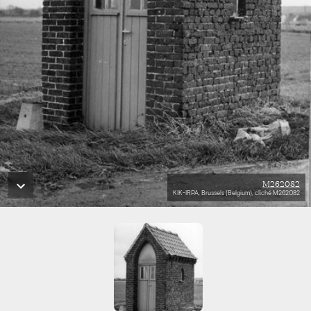
M262082
KIK-IRPA, Brussels (Belgium), cliché M262082