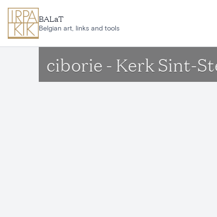
Ga naar hoofdinhoud
BALaT
Belgian art, links and tools
ciborie - Kerk Sint-S