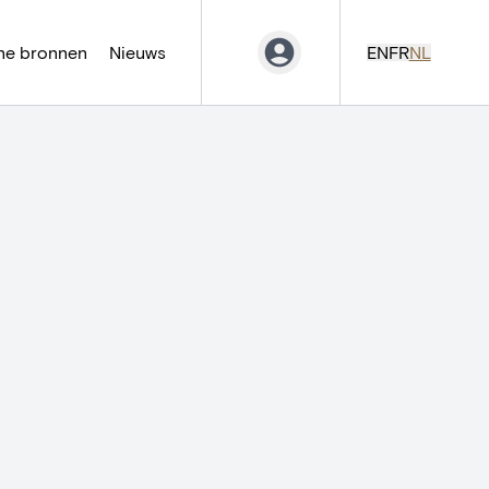
ne bronnen
Nieuws
EN
FR
NL