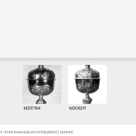
M237164
M206211
INT-STEPHANUS[KLOOSTER][GENT] (24803)