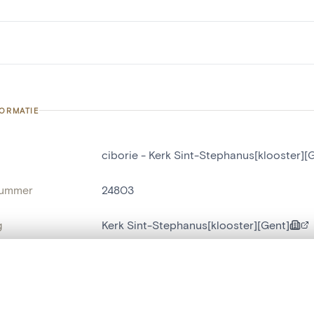
FORMATIE
ciborie - Kerk Sint-Stephanus[klooster][
nummer
24803
g
Kerk Sint-Stephanus[klooster][Gent]
Gent[deelgemeente]
t een schuifbalk om ze te vergelijken — met gesynchroniseerd zoomen 
naam
ciborie
het menu.