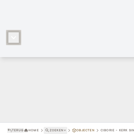
TERUG
HOME
ZOEKEN
˅
OBJECTEN
CIBORIE - KERK S