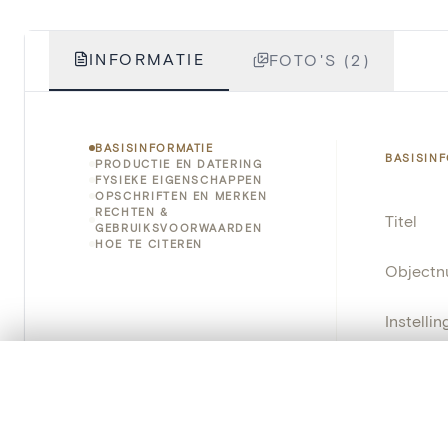
INFORMATIE
FOTO'S (2)
BASISINFORMATIE
BASISIN
PRODUCTIE EN DATERING
FYSIEKE EIGENSCHAPPEN
OPSCHRIFTEN EN MERKEN
RECHTEN &
Titel
GEBRUIKSVOORWAARDEN
HOE TE CITEREN
Object
Instellin
Locatie
0/50 foto's
VERGELIJKINGSSET
Zet je afbeeldingen naast elkaar, gelaagd of me
Object
Je kunt deze set altijd opnieuw openen via “Mijn set” in 