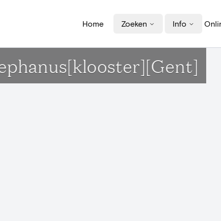
Home
Zoeken
Info
Onli
tephanus[klooster][Gent]