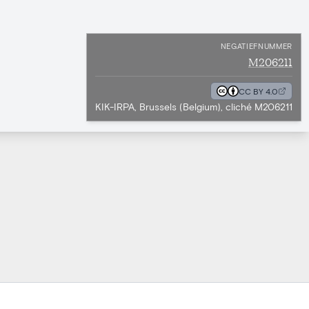
NEGATIEFNUMMER
M206211
CC BY 4.0
KIK-IRPA, Brussels (Belgium), cliché M206211