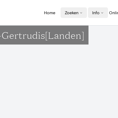
Home
Zoeken
Info
Onli
t-Gertrudis[Landen]