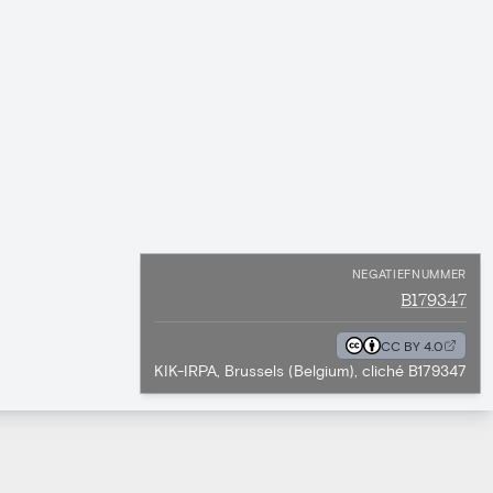
NEGATIEFNUMMER
B179347
CC BY 4.0
KIK-IRPA, Brussels (Belgium), cliché B179347