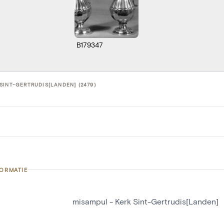
B179347
SINT-GERTRUDIS[LANDEN] (2479)
FORMATIE
misampul - Kerk Sint-Gertrudis[Landen]