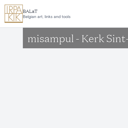
Ga naar hoofdinhoud
BALaT
Belgian art, links and tools
misampul - Kerk Sin