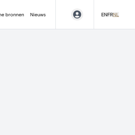
ne bronnen
Nieuws
EN
FR
NL