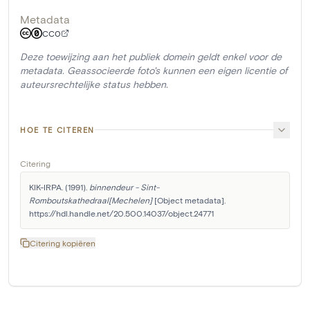
Metadata
CC0
Deze toewijzing aan het publiek domein geldt enkel voor de
metadata. Geassocieerde foto's kunnen een eigen licentie of
auteursrechtelijke status hebben.
HOE TE CITEREN
Citering
KIK-IRPA. (1991). 
binnendeur - Sint-
Romboutskathedraal[Mechelen]
 [Object metadata]. 
https://hdl.handle.net/20.500.14037/object.24771
Citering kopiëren