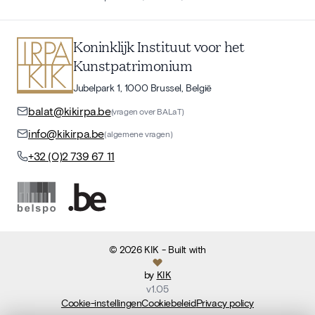
Koninklijk Instituut voor het
Kunstpatrimonium
Jubelpark 1, 1000 Brussel, België
balat@kikirpa.be
(vragen over BALaT)
info@kikirpa.be
(algemene vragen)
+32 (0)2 739 67 11
©
2026
KIK
- Built with
by
KIK
v
1.05
Cookie-instellingen
Cookiebeleid
Privacy policy