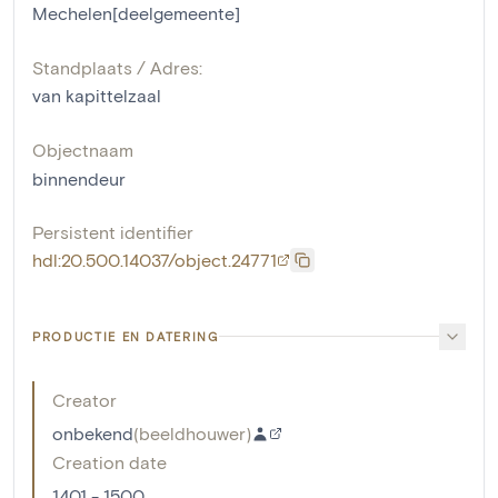
Mechelen[deelgemeente]
Standplaats / Adres:
van kapittelzaal
Objectnaam
binnendeur
Persistent identifier
hdl:20.500.14037/object.24771
PRODUCTIE EN DATERING
Creator
onbekend
(
beeldhouwer
)
Creation date
1401 - 1500