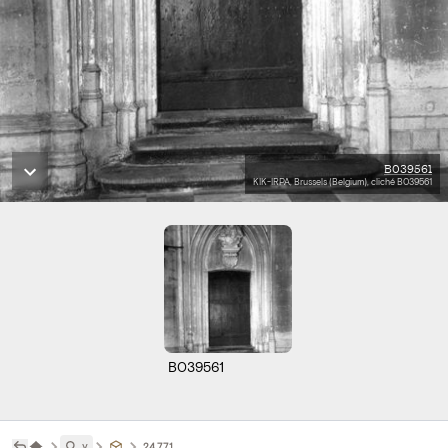
B039561
KIK-IRPA, Brussels (Belgium), cliché B039561
B039561
˅
24771