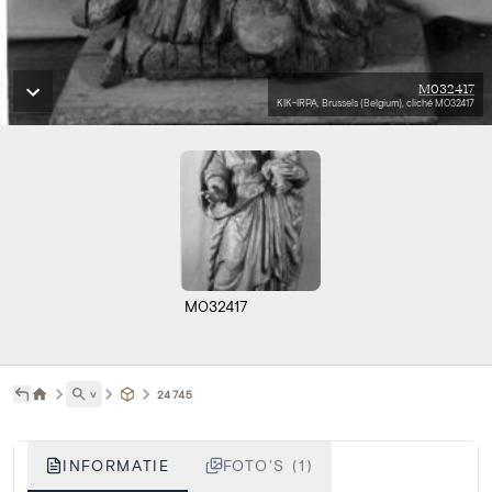
M032417
KIK-IRPA, Brussels (Belgium), cliché M032417
M032417
˅
24745
INFORMATIE
FOTO'S (1)