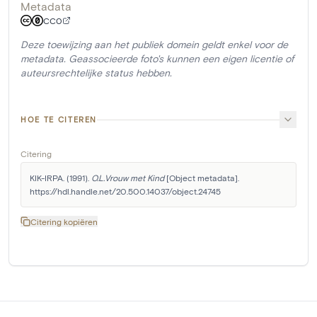
Metadata
CC0
Deze toewijzing aan het publiek domein geldt enkel voor de
metadata. Geassocieerde foto's kunnen een eigen licentie of
auteursrechtelijke status hebben.
HOE TE CITEREN
Citering
KIK-IRPA. (1991). 
O.L.Vrouw met Kind
 [Object metadata]. 
https://hdl.handle.net/20.500.14037/object.24745
Citering kopiëren