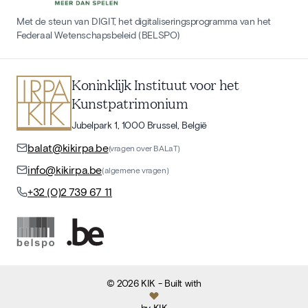
Met de steun van DIGIT, het digitaliseringsprogramma van het
Federaal Wetenschapsbeleid (BELSPO)
Koninklijk Instituut voor het
Kunstpatrimonium
Jubelpark 1, 1000 Brussel, België
balat@kikirpa.be
(vragen over BALaT)
info@kikirpa.be
(algemene vragen)
+32 (0)2 739 67 11
©
2026
KIK
- Built with
by
KIK