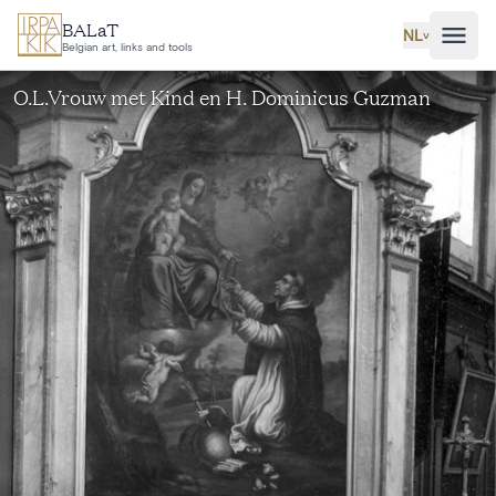
Ga naar hoofdinhoud
BALaT
NL
˅
Belgian art, links and tools
O.L.Vrouw met Kind en H. Dominicus Guzman