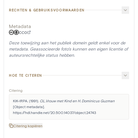
RECHTEN & GEBRUIKSVOORWAARDEN
Metadata
CC0
Deze toewijzing aan het publiek domein geldt enkel voor de
metadata. Geassocieerde foto's kunnen een eigen licentie of
auteursrechtelijke status hebben.
HOE TE CITEREN
Citering
KIK-IRPA. (1991). 
O.L.Vrouw met Kind en H. Dominicus Guzman
[Object metadata]. 
https://hdl.handle.net/20.500.14037/object.24743
Citering kopiëren