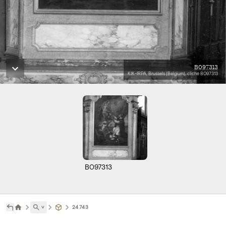
B097313
KIK-IRPA, Brussels (Belgium), cliché B097313
B097313
˅
24743