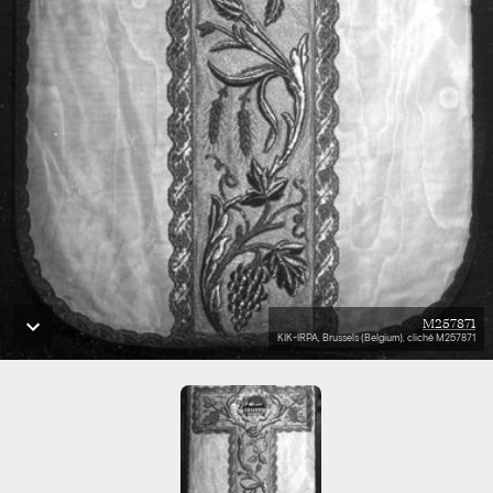
M257871
KIK-IRPA, Brussels (Belgium), cliché M257871