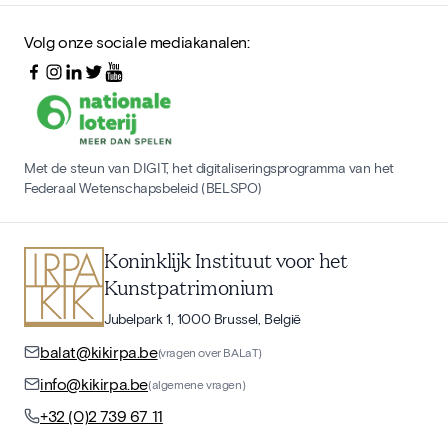
Volg onze sociale mediakanalen:
Met de steun van DIGIT, het digitaliseringsprogramma van het
Federaal Wetenschapsbeleid (BELSPO)
Koninklijk Instituut voor het
Kunstpatrimonium
Jubelpark 1, 1000 Brussel, België
balat@kikirpa.be
(vragen over BALaT)
info@kikirpa.be
(algemene vragen)
+32 (0)2 739 67 11