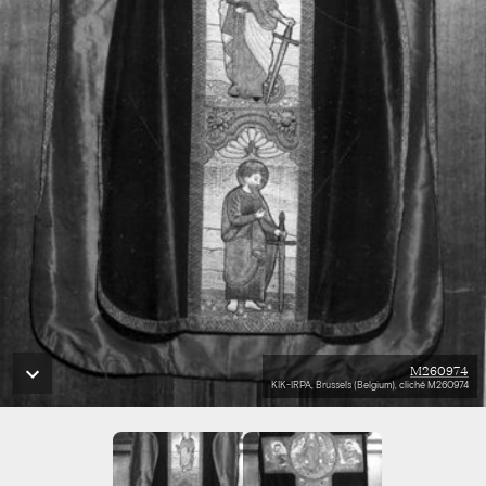
M260974
KIK-IRPA, Brussels (Belgium), cliché M260974