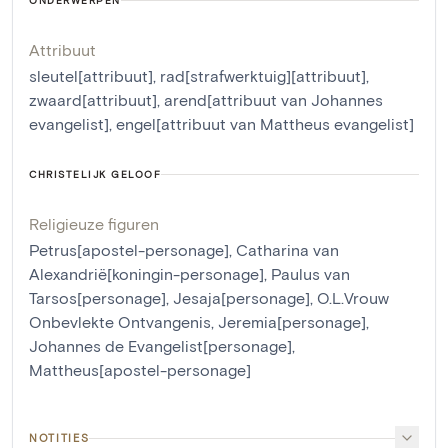
ONDERWERPEN
Attribuut
sleutel[attribuut]
,
rad[strafwerktuig][attribuut]
,
zwaard[attribuut]
,
arend[attribuut van Johannes
evangelist]
,
engel[attribuut van Mattheus evangelist]
CHRISTELIJK GELOOF
Religieuze figuren
Petrus[apostel-personage]
,
Catharina van
Alexandrië[koningin-personage]
,
Paulus van
Tarsos[personage]
,
Jesaja[personage]
,
O.L.Vrouw
Onbevlekte Ontvangenis
,
Jeremia[personage]
,
Johannes de Evangelist[personage]
,
Mattheus[apostel-personage]
NOTITIES