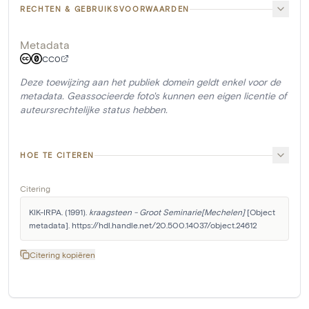
RECHTEN & GEBRUIKSVOORWAARDEN
Metadata
CC0
Deze toewijzing aan het publiek domein geldt enkel voor de
metadata. Geassocieerde foto's kunnen een eigen licentie of
auteursrechtelijke status hebben.
HOE TE CITEREN
Citering
KIK-IRPA. (1991). 
kraagsteen - Groot Seminarie[Mechelen]
 [Object 
metadata]. https://hdl.handle.net/20.500.14037/object.24612
Citering kopiëren