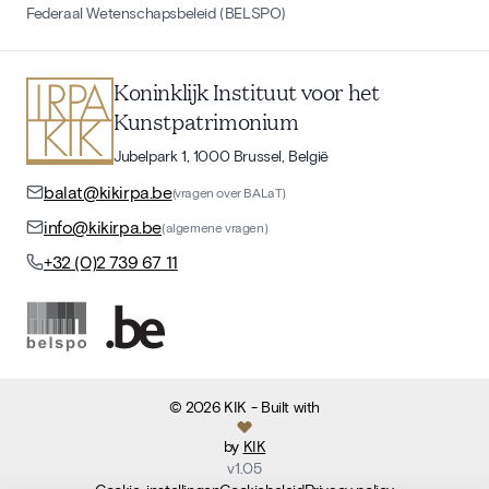
Federaal Wetenschapsbeleid (BELSPO)
Koninklijk Instituut voor het
Kunstpatrimonium
Jubelpark 1, 1000 Brussel, België
balat@kikirpa.be
(vragen over BALaT)
info@kikirpa.be
(algemene vragen)
+32 (0)2 739 67 11
©
2026
KIK
- Built with
by
KIK
v
1.05