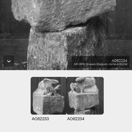
A062234
KIK-IRPA, Brussels (Belgium), cliché A062234
A062233
A062234