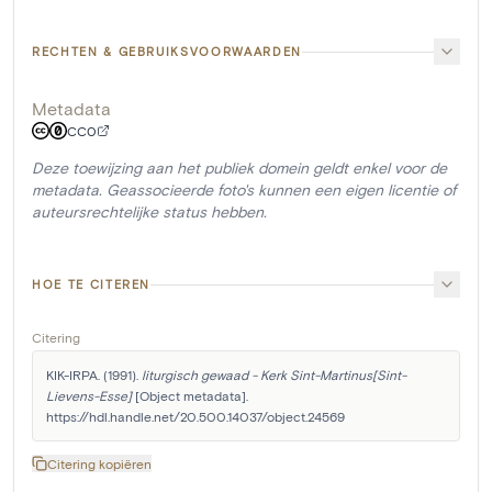
RECHTEN & GEBRUIKSVOORWAARDEN
Metadata
CC0
Deze toewijzing aan het publiek domein geldt enkel voor de
metadata. Geassocieerde foto's kunnen een eigen licentie of
auteursrechtelijke status hebben.
HOE TE CITEREN
Citering
KIK-IRPA. (1991). 
liturgisch gewaad - Kerk Sint-Martinus[Sint-
Lievens-Esse]
 [Object metadata]. 
https://hdl.handle.net/20.500.14037/object.24569
Citering kopiëren