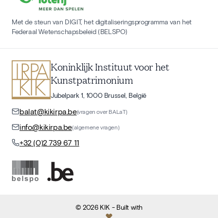
Met de steun van DIGIT, het digitaliseringsprogramma van het
Federaal Wetenschapsbeleid (BELSPO)
Koninklijk Instituut voor het
Kunstpatrimonium
Jubelpark 1, 1000 Brussel, België
balat@kikirpa.be
(vragen over BALaT)
info@kikirpa.be
(algemene vragen)
+32 (0)2 739 67 11
©
2026
KIK
- Built with