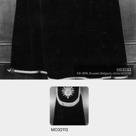
M032113
KIK-IRPA, Brussels (Belgium), cliché M032113
M032113