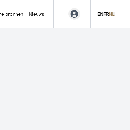
ne bronnen
Nieuws
EN
FR
NL