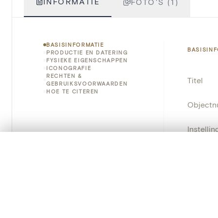
INFORMATIE
FOTO'S (1)
BASISINFORMATIE
BASISIN
PRODUCTIE EN DATERING
FYSIEKE EIGENSCHAPPEN
ICONOGRAFIE
RECHTEN &
Titel
GEBRUIKSVOORWAARDEN
HOE TE CITEREN
Object
Instellin
0/50 foto's
VERGELIJKINGSSET
Locatie
Zet je afbeeldingen naast elkaar, gelaagd of me
Je kunt deze set altijd opnieuw openen via “Mijn set” in 
Standpla
Je vergelijki
Object