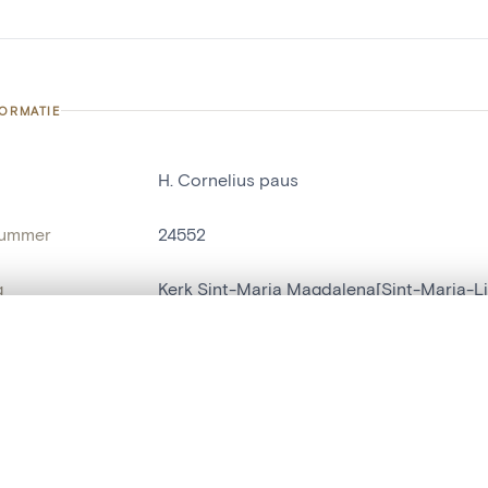
FORMATIE
H. Cornelius paus
nummer
24552
g
Kerk Sint-Maria Magdalena[Sint-Maria-L
Sint-Maria-Lierde
t een schuifbalk om ze te vergelijken — met gesynchroniseerd zoomen 
het menu.
ats / Adres:
zuidzijde
ngsset is leeg. Voeg foto's toe vanuit zoekresultaten of detailpagina's o
naam
altaarschilderij