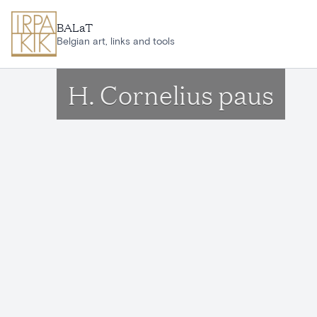
Ga naar hoofdinhoud
BALaT
Belgian art, links and tools
H. Cornelius paus