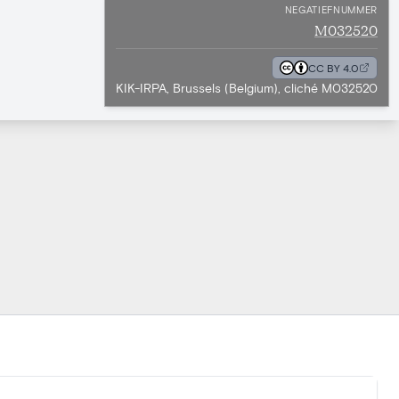
NEGATIEFNUMMER
M032520
CC BY 4.0
KIK-IRPA, Brussels (Belgium), cliché M032520