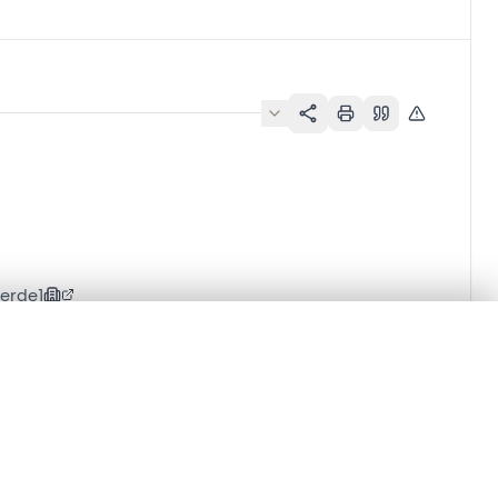
ierde]
en verschuiven.
m te beginnen.