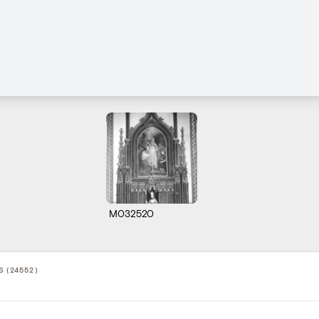
M032520
S (24552)