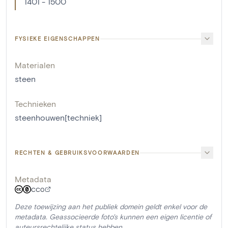
1401 - 1500
FYSIEKE EIGENSCHAPPEN
Materialen
steen
Technieken
steenhouwen[techniek]
RECHTEN & GEBRUIKSVOORWAARDEN
Metadata
CC0
Deze toewijzing aan het publiek domein geldt enkel voor de
metadata. Geassocieerde foto's kunnen een eigen licentie of
auteursrechtelijke status hebben.