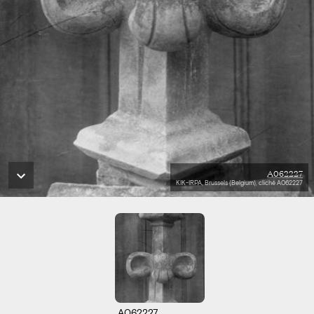
A062227
KIK-IRPA, Brussels (Belgium), cliché A062227
A062227