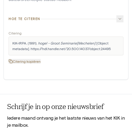
HOE TE CITEREN
Citering
KIK-IRPA. (1991). 
hogel - Groot Seminarie[Mechelen]
 [Object 
metadata]. https://hdl.handle.net/20.500.14037/object.24495
Citering kopiëren
Schrijf je in op onze nieuwsbrief
Iedere maand ontvang je het laatste nieuws van het KIK in
je mailbox.