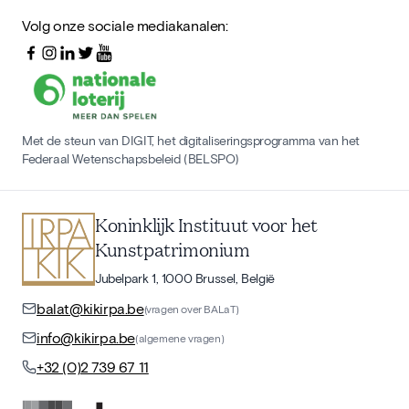
Volg onze sociale mediakanalen:
Met de steun van DIGIT, het digitaliseringsprogramma van het
Federaal Wetenschapsbeleid (BELSPO)
Koninklijk Instituut voor het
Kunstpatrimonium
Jubelpark 1, 1000 Brussel, België
balat@kikirpa.be
(vragen over BALaT)
info@kikirpa.be
(algemene vragen)
+32 (0)2 739 67 11