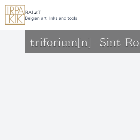
Ga naar hoofdinhoud
BALaT
Belgian art, links and tools
triforium[n] - Sint-