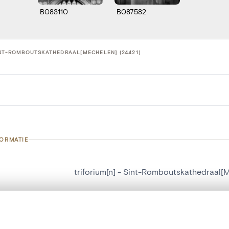
B083110
B087582
INT-ROMBOUTSKATHEDRAAL[MECHELEN] (24421)
FORMATIE
triforium[n] - Sint-Romboutskathedraal[
nummer
24421
g
Sint-Romboutskathedraal[Mechelen]
t een schuifbalk om ze te vergelijken — met gesynchroniseerd zoomen 