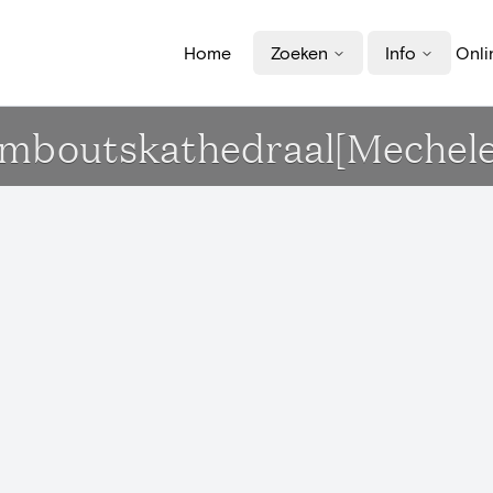
Home
Zoeken
Info
Onli
Romboutskathedraal[Mechel