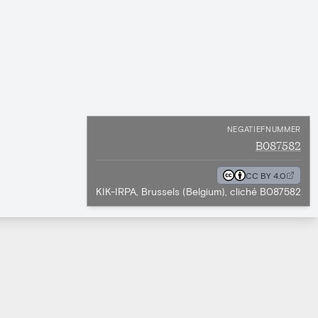
NEGATIEFNUMMER
B087582
CC BY 4.0
KIK-IRPA, Brussels (Belgium), cliché B087582