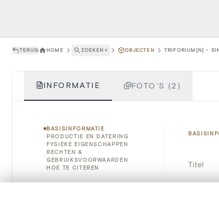
TERUG
HOME
ZOEKEN
˅
OBJECTEN
TRIFORIUM[N] - S
INFORMATIE
FOTO'S (2)
BASISINFORMATIE
BASISIN
PRODUCTIE EN DATERING
FYSIEKE EIGENSCHAPPEN
RECHTEN &
GEBRUIKSVOORWAARDEN
Titel
HOE TE CITEREN
Object
0/50 foto's
VERGELIJKINGSSET
Instellin
Zet je afbeeldingen naast elkaar, gelaagd of me