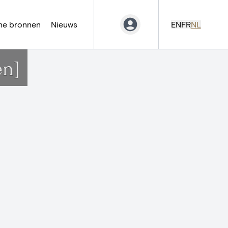
ne bronnen
Nieuws
EN
FR
NL
en]