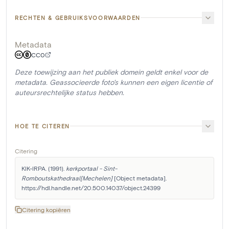
RECHTEN & GEBRUIKSVOORWAARDEN
Metadata
CC0
Deze toewijzing aan het publiek domein geldt enkel voor de
metadata. Geassocieerde foto's kunnen een eigen licentie of
auteursrechtelijke status hebben.
HOE TE CITEREN
Citering
KIK-IRPA. (1991). 
kerkportaal - Sint-
Romboutskathedraal[Mechelen]
 [Object metadata]. 
https://hdl.handle.net/20.500.14037/object.24399
Citering kopiëren