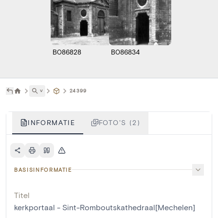
B086828
B086834
˅
24399
INFORMATIE
FOTO'S (2)
BASISINFORMATIE
Titel
kerkportaal - Sint-Romboutskathedraal[Mechelen]