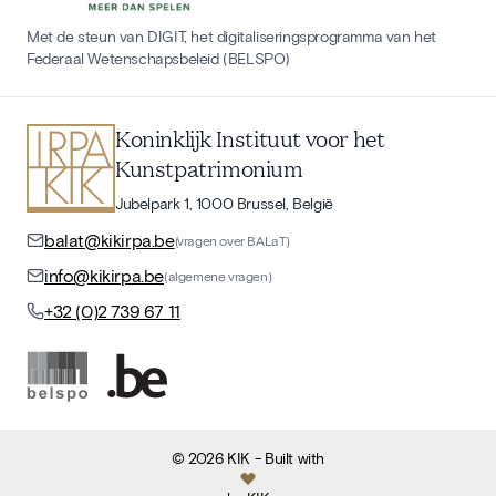
Met de steun van DIGIT, het digitaliseringsprogramma van het
Federaal Wetenschapsbeleid (BELSPO)
Koninklijk Instituut voor het
Kunstpatrimonium
Jubelpark 1, 1000 Brussel, België
balat@kikirpa.be
(vragen over BALaT)
info@kikirpa.be
(algemene vragen)
+32 (0)2 739 67 11
©
2026
KIK
- Built with