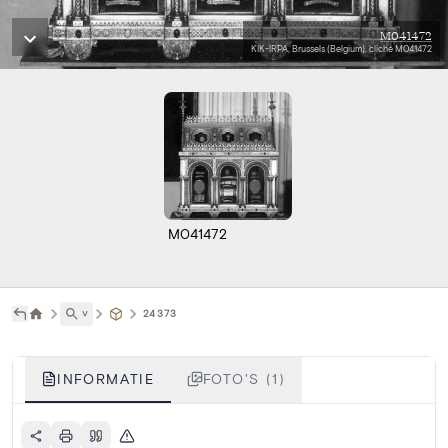
M041472
KIK-IRPA, Brussels (Belgium), cliché M041472
M041472
˅
24373
INFORMATIE
FOTO'S (1)