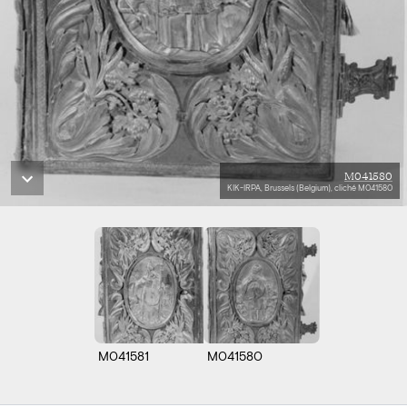
M041580
KIK-IRPA, Brussels (Belgium), cliché M041580
M041581
M041580