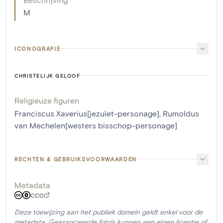
M
ICONOGRAFIE
CHRISTELIJK GELOOF
Religieuze figuren
Franciscus Xaverius[jezuïet-personage]
,
Rumoldus
van Mechelen[westers bisschop-personage]
RECHTEN & GEBRUIKSVOORWAARDEN
Metadata
CC0
Deze toewijzing aan het publiek domein geldt enkel voor de
metadata. Geassocieerde foto's kunnen een eigen licentie of