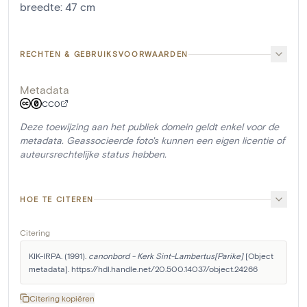
breedte
:
47
cm
RECHTEN & GEBRUIKSVOORWAARDEN
Metadata
CC0
Deze toewijzing aan het publiek domein geldt enkel voor de
metadata. Geassocieerde foto's kunnen een eigen licentie of
auteursrechtelijke status hebben.
HOE TE CITEREN
Citering
KIK-IRPA. (1991). 
canonbord - Kerk Sint-Lambertus[Parike]
 [Object 
metadata]. https://hdl.handle.net/20.500.14037/object.24266
Citering kopiëren