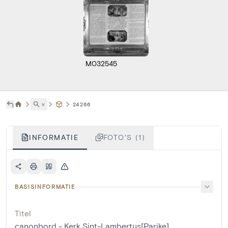
M032545
˅
24266
INFORMATIE
FOTO'S (1)
BASISINFORMATIE
Titel
canonbord - Kerk Sint-Lambertus[Parike]