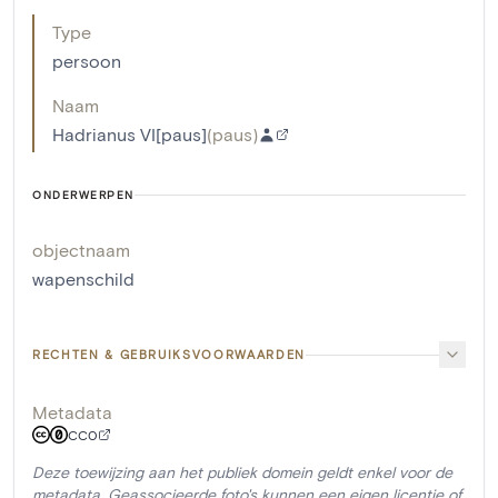
Type
persoon
Naam
Hadrianus VI[paus]
(
paus
)
ONDERWERPEN
objectnaam
wapenschild
RECHTEN & GEBRUIKSVOORWAARDEN
Metadata
CC0
Deze toewijzing aan het publiek domein geldt enkel voor de
metadata. Geassocieerde foto's kunnen een eigen licentie of