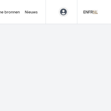
ne bronnen
Nieuws
EN
FR
NL