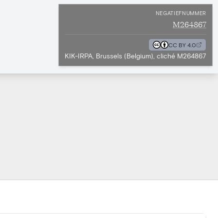
NEGATIEFNUMMER
M264867
CC BY 4.0
KIK-IRPA, Brussels (Belgium), cliché M264867