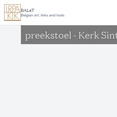
Ga naar hoofdinhoud
BALaT
Belgian art, links and tools
preekstoel - Kerk Sin