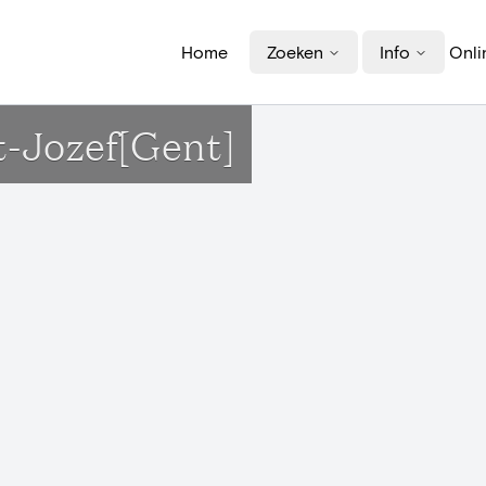
Home
Zoeken
Info
Onli
t-Jozef[Gent]