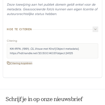
Deze toewijzing aan het publiek domein geldt enkel voor de
metadata. Geassocieerde foto's kunnen een eigen licentie of
auteursrechtelijke status hebben.
HOE TE CITEREN
Citering
KIK-IRPA. (1991). 
O.L.Vrouw met Kind
 [Object metadata]. 
https://hdl.handle.net/20.500.14037/object.24125
Citering kopiëren
Schrijf je in op onze nieuwsbrief