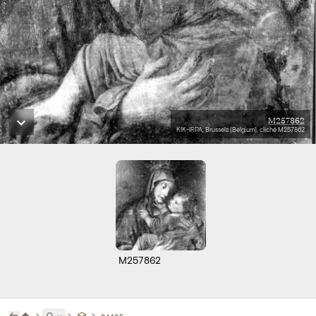
M257862
KIK-IRPA, Brussels (Belgium), cliché M257862
M257862