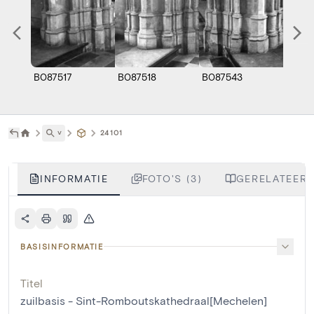
B087517
B087518
B087543
˅
24101
INFORMATIE
FOTO'S (3)
GERELATEERD
BASISINFORMATIE
Titel
zuilbasis - Sint-Romboutskathedraal[Mechelen]