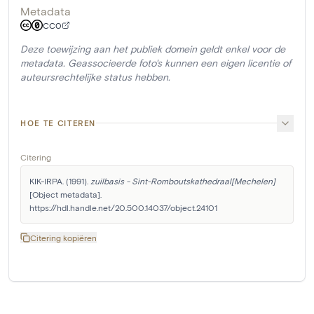
Metadata
CC0
Deze toewijzing aan het publiek domein geldt enkel voor de
metadata. Geassocieerde foto's kunnen een eigen licentie of
auteursrechtelijke status hebben.
HOE TE CITEREN
Citering
KIK-IRPA. (1991). 
zuilbasis - Sint-Romboutskathedraal[Mechelen]
[Object metadata]. 
https://hdl.handle.net/20.500.14037/object.24101
Citering kopiëren