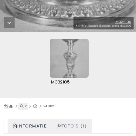
M032105
KIK-IRPA, Brussels (Belgium), cliché M032105
M032105
˅
24062
INFORMATIE
FOTO'S (1)