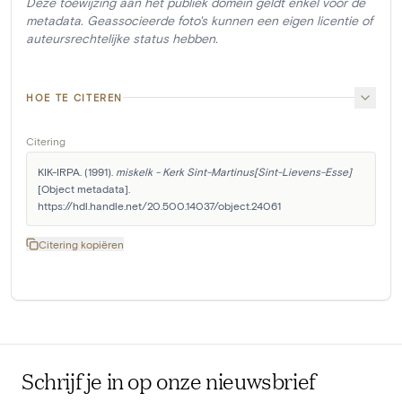
Deze toewijzing aan het publiek domein geldt enkel voor de
metadata. Geassocieerde foto's kunnen een eigen licentie of
auteursrechtelijke status hebben.
HOE TE CITEREN
Citering
KIK-IRPA. (1991). 
miskelk - Kerk Sint-Martinus[Sint-Lievens-Esse]
[Object metadata]. 
https://hdl.handle.net/20.500.14037/object.24061
Citering kopiëren
Schrijf je in op onze nieuwsbrief