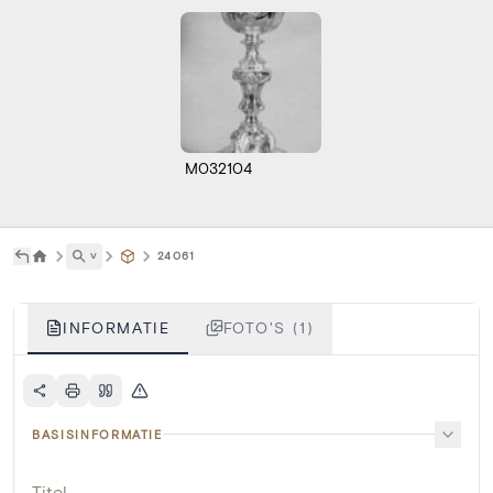
M032104
˅
24061
INFORMATIE
FOTO'S (1)
BASISINFORMATIE
Titel