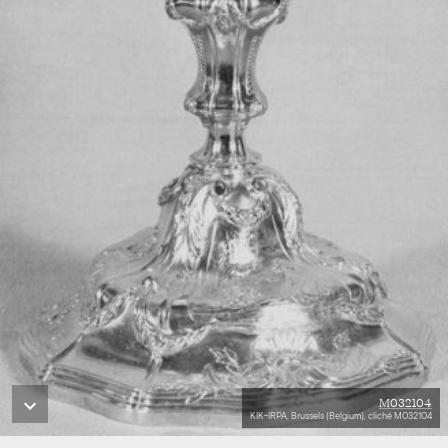
M032104
KIK-IRPA, Brussels (Belgium), cliché M032104