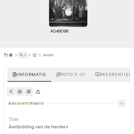
A049096
˅
24052
INFORMATIE
FOTO'S (1)
REFERENTIES 
BASISINFORMATIE
Titel
Aanbidding van de herders