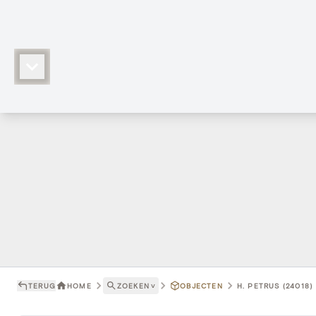
TERUG
HOME
ZOEKEN
˅
OBJECTEN
H. PETRUS (24018)