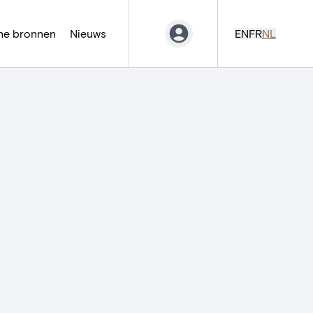
ne bronnen
Nieuws
EN
FR
NL