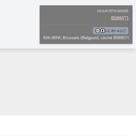
NEGATIEFNUMMER
B199571
CC BY 4.0
KIK-IRPA, Brussels (Belgium), cliché B199571