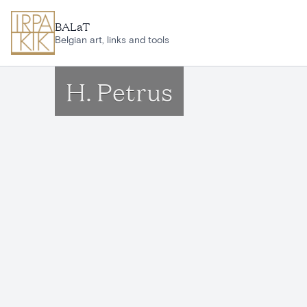
Ga naar hoofdinhoud
BALaT
Belgian art, links and tools
H. Petrus