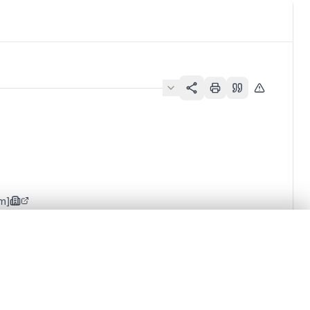
m]
en verschuiven.
m te beginnen.