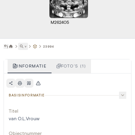
M262405
˅
23994
INFORMATIE
FOTO'S (1)
BASISINFORMATIE
Titel
van O.L.Vrouw
Objectnummer