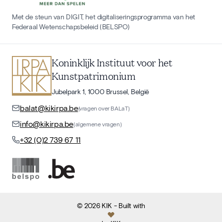
Met de steun van DIGIT, het digitaliseringsprogramma van het
Federaal Wetenschapsbeleid (BELSPO)
Koninklijk Instituut voor het
Kunstpatrimonium
Jubelpark 1, 1000 Brussel, België
balat@kikirpa.be
(vragen over BALaT)
info@kikirpa.be
(algemene vragen)
+32 (0)2 739 67 11
©
2026
KIK
- Built with