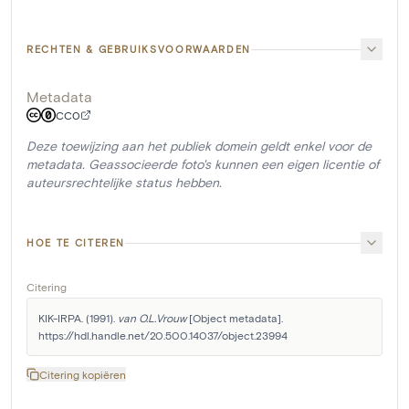
RECHTEN & GEBRUIKSVOORWAARDEN
Metadata
CC0
Deze toewijzing aan het publiek domein geldt enkel voor de
metadata. Geassocieerde foto's kunnen een eigen licentie of
auteursrechtelijke status hebben.
HOE TE CITEREN
Citering
KIK-IRPA. (1991). 
van O.L.Vrouw
 [Object metadata]. 
https://hdl.handle.net/20.500.14037/object.23994
Citering kopiëren