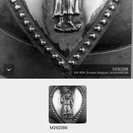
M262386
KIK-IRPA, Brussels (Belgium), cliché M262386
M262386