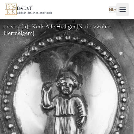
Ga naar hoofdinhoud
BALaT
NL
˅
Belgian art, links and tools
ex-voto[n] - Kerk Alle Heiligen[Nederzwalm-
Hermelgem]