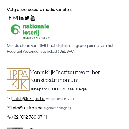
Volg onze sociale mediakanalen:
Met de steun van DIGIT, het digitaliseringsprogramma van het
Federaal Wetenschapsbeleid (BELSPO)
Koninklijk Instituut voor het
Kunstpatrimonium
Jubelpark 1, 1000 Brussel, België
balat@kikirpa.be
(vragen over BALaT)
info@kikirpa.be
(algemene vragen)
+32 (0)2 739 67 11