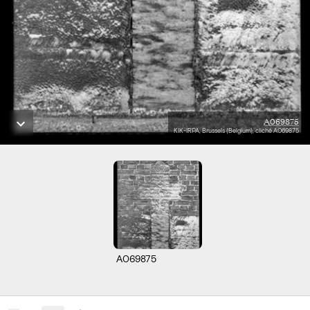
A069875
KIK-IRPA, Brussels (Belgium), cliché A069875
A069875