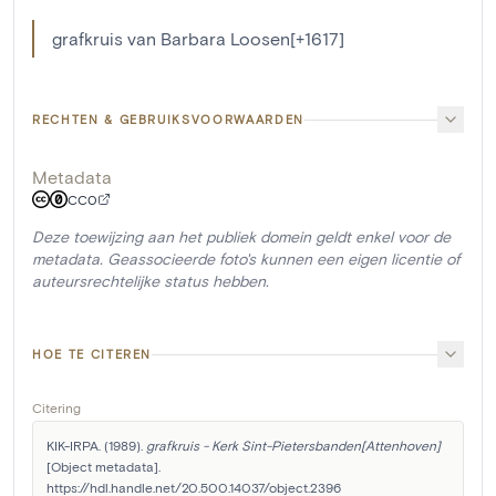
grafkruis van Barbara Loosen[+1617]
RECHTEN & GEBRUIKSVOORWAARDEN
Metadata
CC0
Deze toewijzing aan het publiek domein geldt enkel voor de
metadata. Geassocieerde foto's kunnen een eigen licentie of
auteursrechtelijke status hebben.
HOE TE CITEREN
Citering
KIK-IRPA. (1989). 
grafkruis - Kerk Sint-Pietersbanden[Attenhoven]
[Object metadata]. 
https://hdl.handle.net/20.500.14037/object.2396