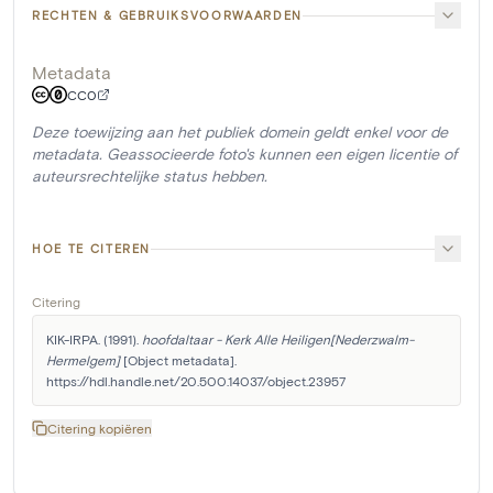
RECHTEN & GEBRUIKSVOORWAARDEN
Metadata
CC0
Deze toewijzing aan het publiek domein geldt enkel voor de
metadata. Geassocieerde foto's kunnen een eigen licentie of
auteursrechtelijke status hebben.
HOE TE CITEREN
Citering
KIK-IRPA. (1991). 
hoofdaltaar - Kerk Alle Heiligen[Nederzwalm-
Hermelgem]
 [Object metadata]. 
https://hdl.handle.net/20.500.14037/object.23957
Citering kopiëren