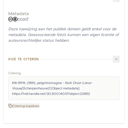
Metadata
CC0
Deze toewijzing aan het publiek domein geldt enkel voor de
metadata. Geassocieerde foto's kunnen een eigen licentie of
auteursrechtelijke status hebben.
HOE TE CITEREN
Citering
KIK-IRPA. (1991). 
pelgrimsinsigne - Kerk Onze-Lieve-
Vrouw[Scherpenheuvel]
 [Object metadata]. 
https://hdl.handle.net/20.500.14037/object.23952
Citering kopiëren