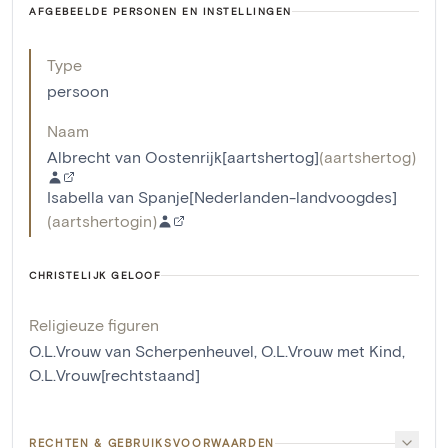
AFGEBEELDE PERSONEN EN INSTELLINGEN
Type
persoon
Naam
Albrecht van Oostenrijk[aartshertog]
(
aartshertog
)
Isabella van Spanje[Nederlanden-landvoogdes]
(
aartshertogin
)
CHRISTELIJK GELOOF
Religieuze figuren
O.L.Vrouw van Scherpenheuvel
,
O.L.Vrouw met Kind
,
O.L.Vrouw[rechtstaand]
RECHTEN & GEBRUIKSVOORWAARDEN