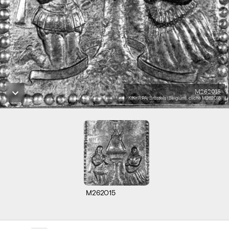
M262015
KIK-IRPA, Brussels (Belgium), cliché M262015
M262015