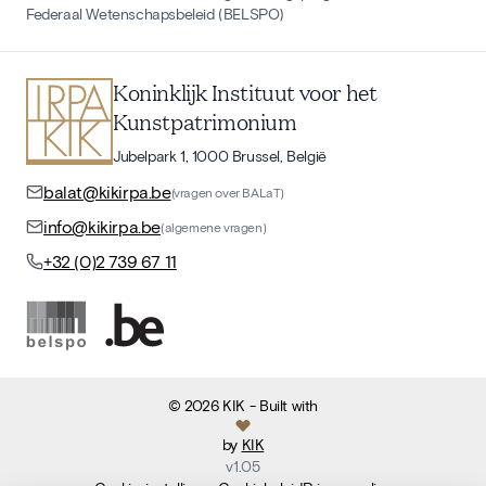
Federaal Wetenschapsbeleid (BELSPO)
Koninklijk Instituut voor het
Kunstpatrimonium
Jubelpark 1, 1000 Brussel, België
balat@kikirpa.be
(vragen over BALaT)
info@kikirpa.be
(algemene vragen)
+32 (0)2 739 67 11
©
2026
KIK
- Built with
by
KIK
v
1.05