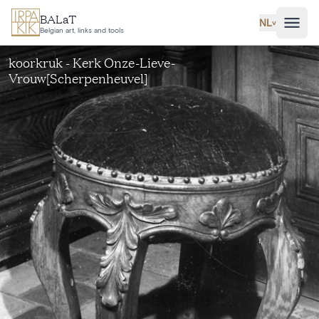
Ga naar hoofdinhoud
BALaT
NL
˅
Belgian art, links and tools
koorkruk - Kerk Onze-Lieve-
Vrouw[Scherpenheuvel]