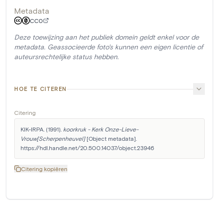
Metadata
CC0
Deze toewijzing aan het publiek domein geldt enkel voor de
metadata. Geassocieerde foto's kunnen een eigen licentie of
auteursrechtelijke status hebben.
HOE TE CITEREN
Citering
KIK-IRPA. (1991). 
koorkruk - Kerk Onze-Lieve-
Vrouw[Scherpenheuvel]
 [Object metadata]. 
https://hdl.handle.net/20.500.14037/object.23946
Citering kopiëren