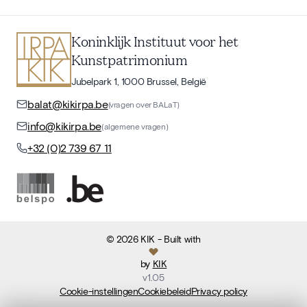
Koninklijk Instituut voor het
Kunstpatrimonium
Jubelpark 1, 1000 Brussel, België
balat@kikirpa.be
(vragen over BALaT)
info@kikirpa.be
(algemene vragen)
+32 (0)2 739 67 11
©
2026
KIK
- Built with
by
KIK
v
1.05
Cookie-instellingen
Cookiebeleid
Privacy policy