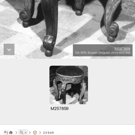
M257859
KIK-IRPA, Brussels (Belgium), cliché M257859
M257859
˅
23946