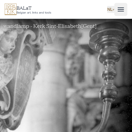
Ga naar hoofdinhoud
BALaT
NL
˅
Belgian art, links and tools
wandlamp - Kerk Sint-Elisabeth[Gent]