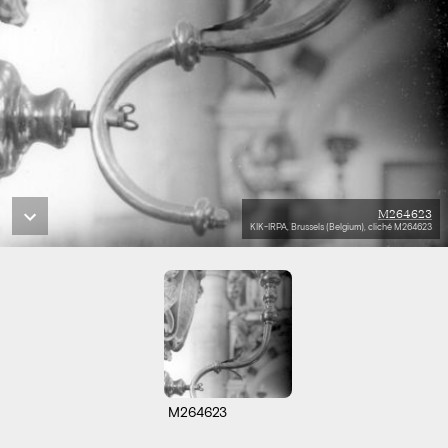
M264623
KIK-IRPA, Brussels (Belgium), cliché M264623
M264623