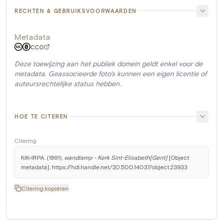
RECHTEN & GEBRUIKSVOORWAARDEN
Metadata
CC0
Deze toewijzing aan het publiek domein geldt enkel voor de
metadata. Geassocieerde foto's kunnen een eigen licentie of
auteursrechtelijke status hebben.
HOE TE CITEREN
Citering
KIK-IRPA. (1991). 
wandlamp - Kerk Sint-Elisabeth[Gent]
 [Object 
metadata]. https://hdl.handle.net/20.500.14037/object.23933
Citering kopiëren