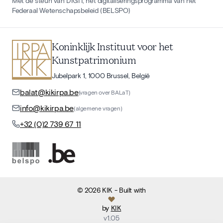
Met de steun van DIGIT, het digitaliseringsprogramma van het
Federaal Wetenschapsbeleid (BELSPO)
Koninklijk Instituut voor het
Kunstpatrimonium
Jubelpark 1, 1000 Brussel, België
balat@kikirpa.be
(vragen over BALaT)
info@kikirpa.be
(algemene vragen)
+32 (0)2 739 67 11
©
2026
KIK
- Built with
by
KIK
v
1.05