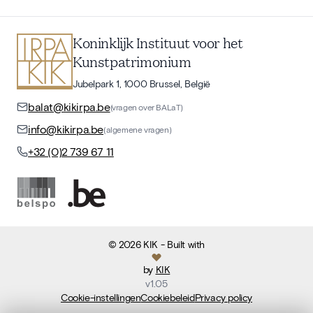
Koninklijk Instituut voor het
Kunstpatrimonium
Jubelpark 1, 1000 Brussel, België
balat@kikirpa.be
(vragen over BALaT)
info@kikirpa.be
(algemene vragen)
+32 (0)2 739 67 11
©
2026
KIK
- Built with
by
KIK
v
1.05
Cookie-instellingen
Cookiebeleid
Privacy policy