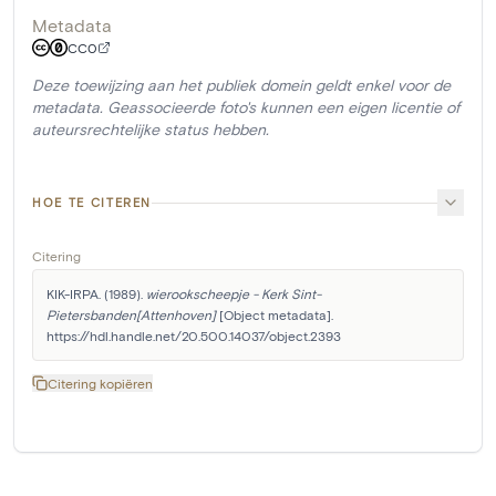
Metadata
CC0
Deze toewijzing aan het publiek domein geldt enkel voor de
metadata. Geassocieerde foto's kunnen een eigen licentie of
auteursrechtelijke status hebben.
HOE TE CITEREN
Citering
KIK-IRPA. (1989). 
wierookscheepje - Kerk Sint-
Pietersbanden[Attenhoven]
 [Object metadata]. 
https://hdl.handle.net/20.500.14037/object.2393
Citering kopiëren