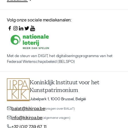
Volg onze sociale mediakanalen:
Met de steun van DIGIT, het digitaliseringsprogramma van het
Federaal Wetenschapsbeleid (BELSPO)
Koninklijk Instituut voor het
Kunstpatrimonium
Jubelpark 1, 1000 Brussel, België
balat@kikirpa.be
(vragen over BALaT)
info@kikirpa.be
(algemene vragen)
+32 (0)2 739 67 11