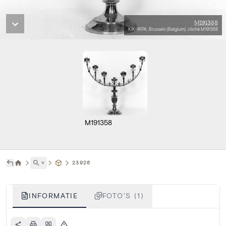
M191358
KIK-IRPA, Brussels (Belgium), cliché M191358
M191358
˅
23926
INFORMATIE
FOTO'S (1)