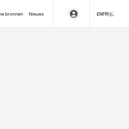
ne bronnen
Nieuws
EN
FR
NL