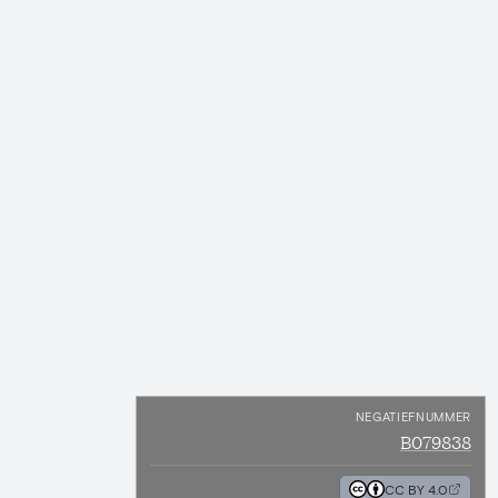
NEGATIEFNUMMER
B079838
CC BY 4.0