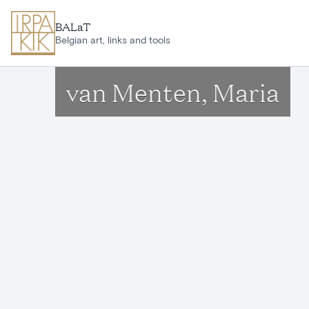
Ga naar hoofdinhoud
BALaT
Belgian art, links and tools
van Menten, Maria