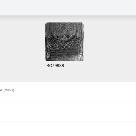
B079838
A (2391)