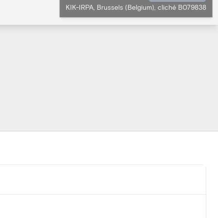
KIK-IRPA, Brussels (Belgium), cliché B079838