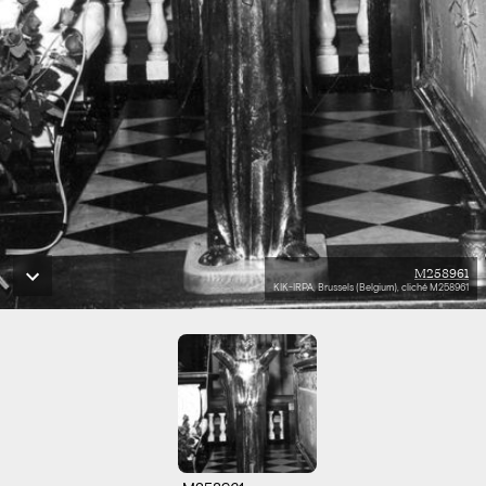
M258961
KIK-IRPA, Brussels (Belgium), cliché M258961