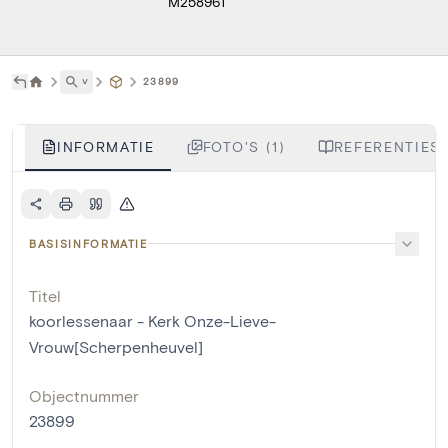
M258961
˅
23899
INFORMATIE
FOTO'S (1)
REFERENTIES 
BASISINFORMATIE
Titel
koorlessenaar - Kerk Onze-Lieve-
Vrouw[Scherpenheuvel]
Objectnummer
23899