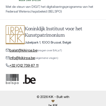
Met de steun van DIGIT, het digitaliseringsprogramma van het
Federaal Wetenschapsbeleid (BELSPO)
Koninklijk Instituut voor het
Kunstpatrimonium
Jubelpark 1, 1000 Brussel, België
balat@kikirpa.be
(vragen over BALaT)
info@kikirpa.be
(algemene vragen)
+32 (0)2 739 67 11
©
2026
KIK
- Built with
by
KIK