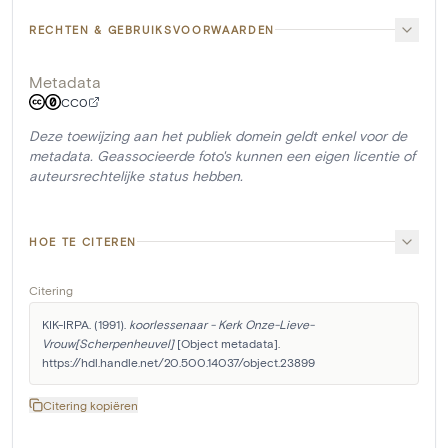
RECHTEN & GEBRUIKSVOORWAARDEN
Metadata
CC0
Deze toewijzing aan het publiek domein geldt enkel voor de
metadata. Geassocieerde foto's kunnen een eigen licentie of
auteursrechtelijke status hebben.
HOE TE CITEREN
Citering
KIK-IRPA. (1991). 
koorlessenaar - Kerk Onze-Lieve-
Vrouw[Scherpenheuvel]
 [Object metadata]. 
https://hdl.handle.net/20.500.14037/object.23899
Citering kopiëren