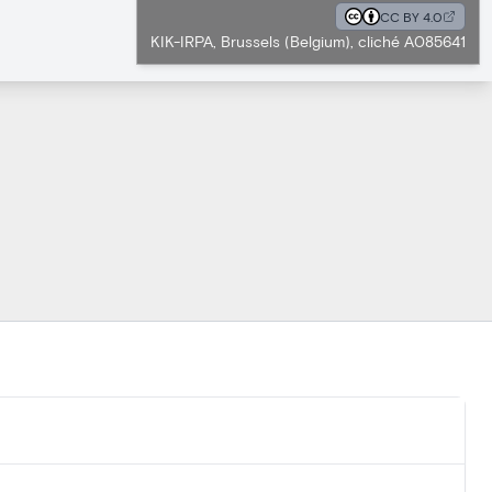
CC BY 4.0
KIK-IRPA, Brussels (Belgium), cliché A085641