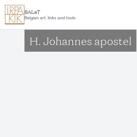
Ga naar hoofdinhoud
BALaT
Belgian art, links and tools
H. Johannes apostel