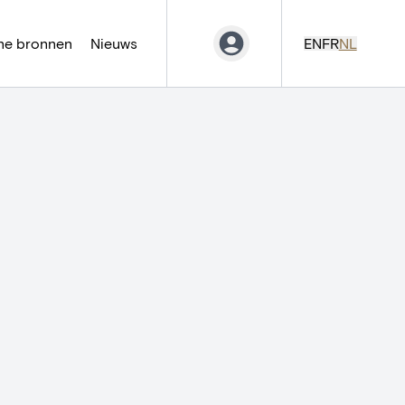
ne bronnen
Nieuws
EN
FR
NL