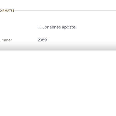
FORMATIE
H. Johannes apostel
nummer
23891
g
Kerk Sint-Elisabeth[Gent]
Gent[deelgemeente]
t een schuifbalk om ze te vergelijken — met gesynchroniseerd zoomen 
het menu.
naam
religieus beeld
,
mensenbeeld
ngsset is leeg. Voeg foto's toe vanuit zoekresultaten of detailpagina's o
t identifier
hdl:20.500.14037/object.23891