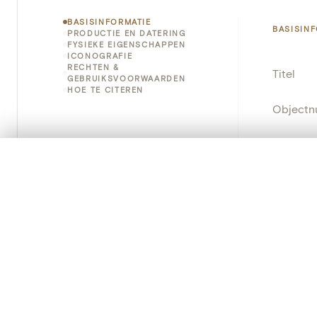
BASISINFORMATIE
BASISIN
PRODUCTIE EN DATERING
FYSIEKE EIGENSCHAPPEN
ICONOGRAFIE
RECHTEN &
Titel
GEBRUIKSVOORWAARDEN
HOE TE CITEREN
Object
Instellin
0/50 foto's
VERGELIJKINGSSET
Locatie
Zet je afbeeldingen naast elkaar, gelaagd of me
Je kunt deze set altijd opnieuw openen via “Mijn set” in 
Object
Je vergelijki
Persisten
Alles wissen