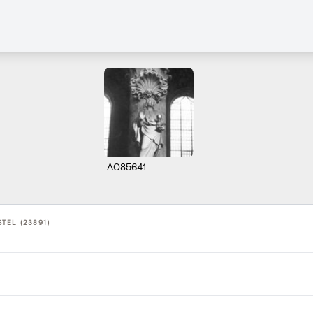
A085641
TEL (23891)