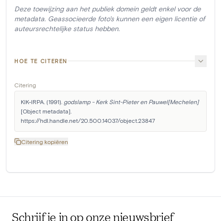
Deze toewijzing aan het publiek domein geldt enkel voor de
metadata. Geassocieerde foto's kunnen een eigen licentie of
auteursrechtelijke status hebben.
HOE TE CITEREN
Citering
KIK-IRPA. (1991). 
godslamp - Kerk Sint-Pieter en Pauwel[Mechelen]
[Object metadata]. 
https://hdl.handle.net/20.500.14037/object.23847
Citering kopiëren
Schrijf je in op onze nieuwsbrief