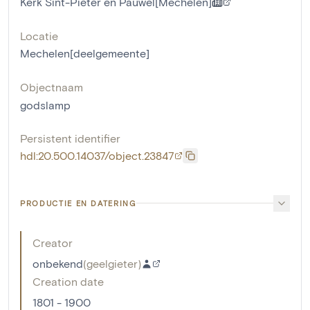
Kerk Sint-Pieter en Pauwel[Mechelen]
Locatie
Mechelen[deelgemeente]
Objectnaam
godslamp
Persistent identifier
hdl:20.500.14037/object.23847
PRODUCTIE EN DATERING
Creator
onbekend
(
geelgieter
)
Creation date
1801 - 1900