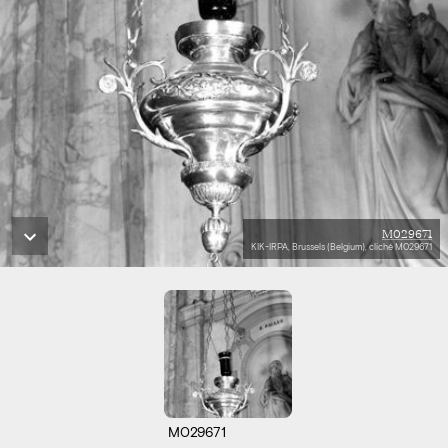
M029671
KIK-IRPA, Brussels (Belgium), cliché M029671
M029671