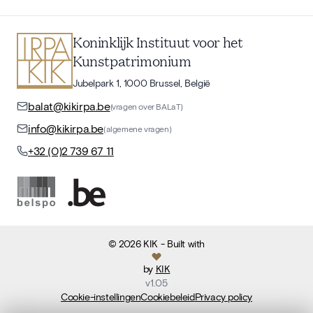
Koninklijk Instituut voor het
Kunstpatrimonium
Jubelpark 1, 1000 Brussel, België
balat@kikirpa.be
(vragen over BALaT)
info@kikirpa.be
(algemene vragen)
+32 (0)2 739 67 11
©
2026
KIK
- Built with
by
KIK
v
1.05
Cookie-instellingen
Cookiebeleid
Privacy policy