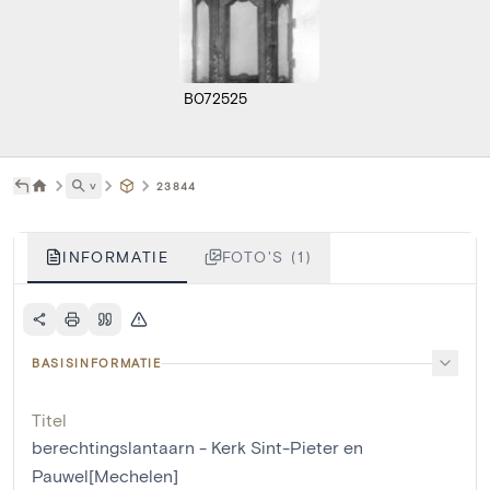
B072525
˅
23844
INFORMATIE
FOTO'S (1)
BASISINFORMATIE
Titel
berechtingslantaarn - Kerk Sint-Pieter en
Pauwel[Mechelen]