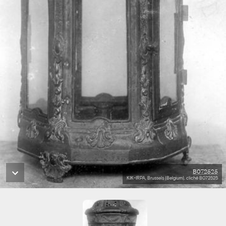
B072525
KIK-IRPA, Brussels (Belgium), cliché B072525