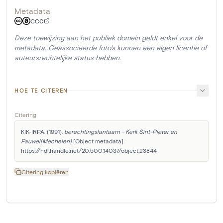
Metadata
CC0
Deze toewijzing aan het publiek domein geldt enkel voor de
metadata. Geassocieerde foto's kunnen een eigen licentie of
auteursrechtelijke status hebben.
HOE TE CITEREN
Citering
KIK-IRPA. (1991). 
berechtingslantaarn - Kerk Sint-Pieter en 
Pauwel[Mechelen]
 [Object metadata]. 
https://hdl.handle.net/20.500.14037/object.23844
Citering kopiëren