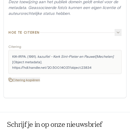
Deze toewijzing aan het publiek domein geldt enkel voor de
metadata. Geassocieerde foto's kunnen een eigen licentie of
auteursrechtelijke status hebben.
HOE TE CITEREN
Citering
KIK-IRPA. (1991). 
kazuifel - Kerk Sint-Pieter en Pauwel[Mechelen]
[Object metadata]. 
https://hdl.handle.net/20.500.14037/object.23834
Citering kopiëren
Schrijf je in op onze nieuwsbrief