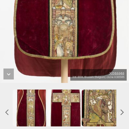
X085565
KIK-IRPA, Brussels (Belgium), cliché X085565