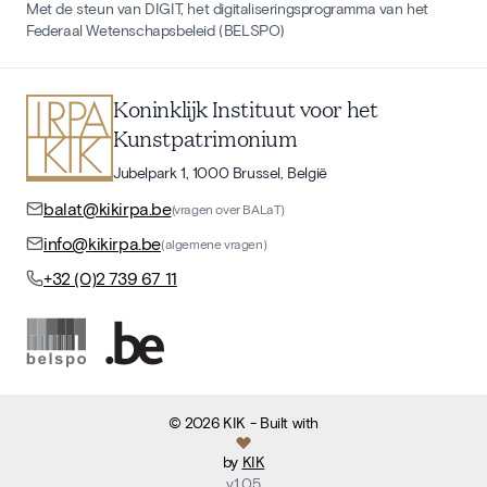
Met de steun van DIGIT, het digitaliseringsprogramma van het
Federaal Wetenschapsbeleid (BELSPO)
Koninklijk Instituut voor het
Kunstpatrimonium
Jubelpark 1, 1000 Brussel, België
balat@kikirpa.be
(vragen over BALaT)
info@kikirpa.be
(algemene vragen)
+32 (0)2 739 67 11
©
2026
KIK
- Built with
by
KIK
v
1.05