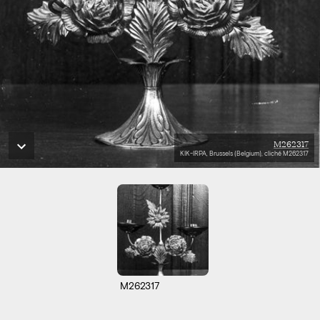
M262317
KIK-IRPA, Brussels (Belgium), cliché M262317
M262317