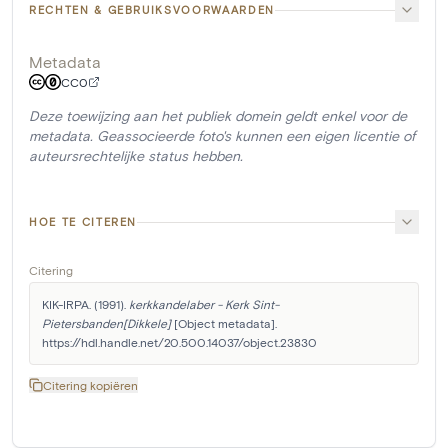
RECHTEN & GEBRUIKSVOORWAARDEN
Metadata
CC0
Deze toewijzing aan het publiek domein geldt enkel voor de
metadata. Geassocieerde foto's kunnen een eigen licentie of
auteursrechtelijke status hebben.
HOE TE CITEREN
Citering
KIK-IRPA. (1991). 
kerkkandelaber - Kerk Sint-
Pietersbanden[Dikkele]
 [Object metadata]. 
https://hdl.handle.net/20.500.14037/object.23830
Citering kopiëren