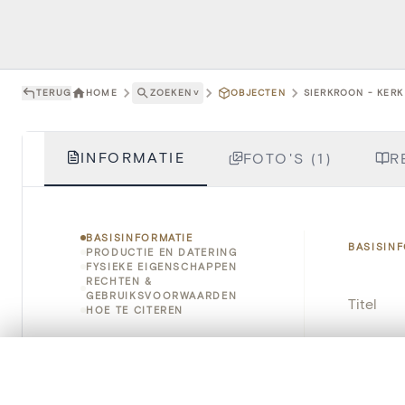
TERUG
HOME
ZOEKEN
˅
OBJECTEN
SIERKROON - KERK
INFORMATIE
FOTO'S (1)
R
BASISINFORMATIE
BASISIN
PRODUCTIE EN DATERING
FYSIEKE EIGENSCHAPPEN
RECHTEN &
GEBRUIKSVOORWAARDEN
Titel
HOE TE CITEREN
Object
0/50 foto's
VERGELIJKINGSSET
Instellin
Zet je afbeeldingen naast elkaar, gelaagd of me