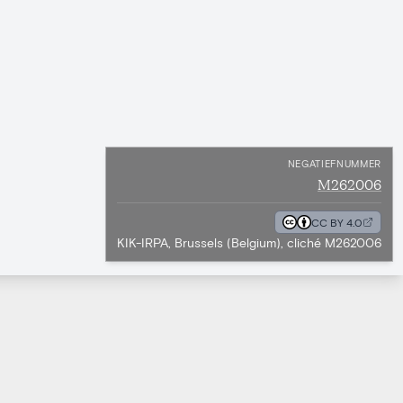
NEGATIEFNUMMER
M262006
CC BY 4.0
KIK-IRPA, Brussels (Belgium), cliché M262006