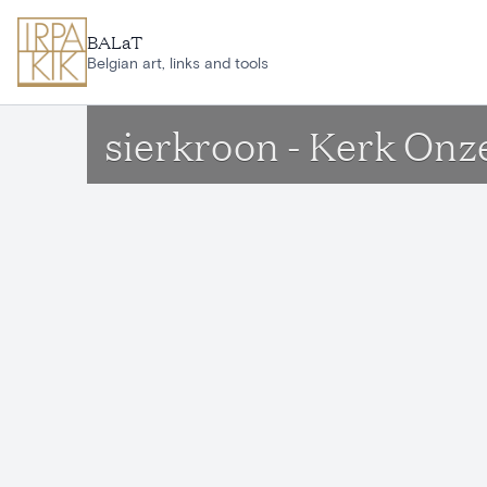
Ga naar hoofdinhoud
BALaT
Belgian art, links and tools
sierkroon - Kerk On