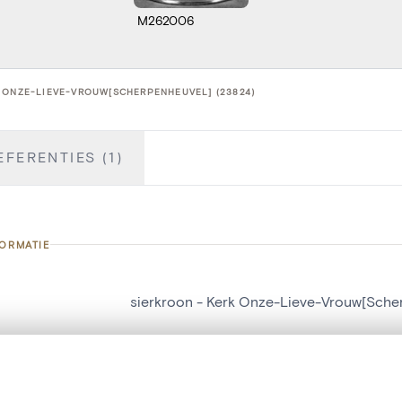
M262006
 ONZE-LIEVE-VROUW[SCHERPENHEUVEL] (23824)
EFERENTIES (1)
FORMATIE
sierkroon - Kerk Onze-Lieve-Vrouw[Sche
nummer
23824
g
Kerk Onze-Lieve-Vrouw[Scherpenheuvel]
t een schuifbalk om ze te vergelijken — met gesynchroniseerd zoomen 