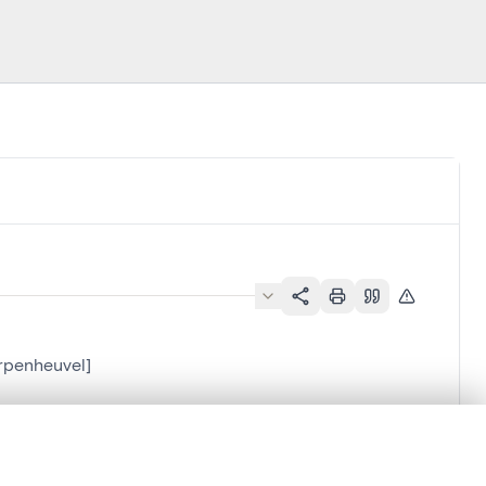
rpenheuvel]
en verschuiven.