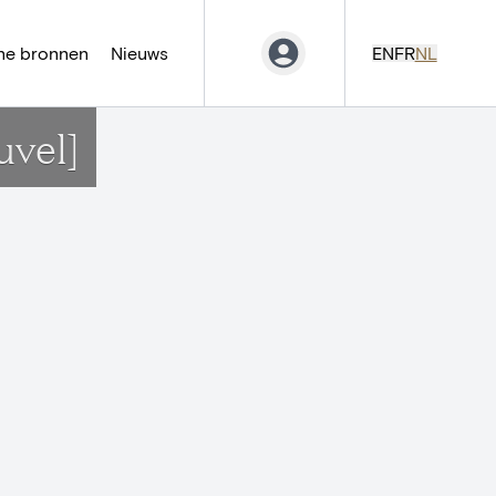
ne bronnen
Nieuws
EN
FR
NL
vel]