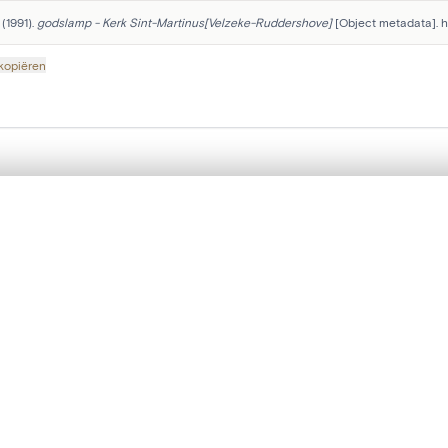
(1991). 
godslamp - Kerk Sint-Martinus[Velzeke-Ruddershove]
 [Object metadata]. 
 kopiëren
Volg onze sociale mediakanalen:
t een schuifbalk om ze te vergelijken — met gesynchroniseerd zoomen 
het menu.
ngsset is leeg. Voeg foto's toe vanuit zoekresultaten of detailpagina's o
Met de steun van DIGIT, het digitaliseringsprogramma van het