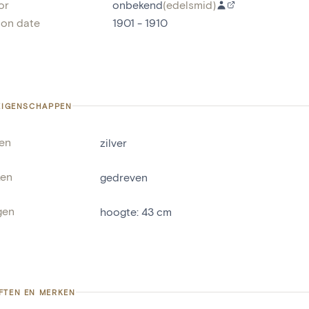
or
onbekend
(
edelsmid
)
ion date
1901 - 1910
 EIGENSCHAPPEN
len
zilver
ken
gedreven
gen
hoogte
:
43
cm
FTEN EN MERKEN