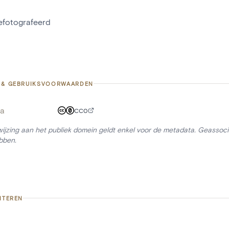
gefotografeerd
 & GEBRUIKSVOORWAARDEN
a
CC0
ijzing aan het publiek domein geldt enkel voor de metadata. Geassocie
bben.
ITEREN