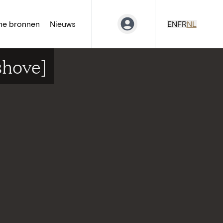
ne bronnen
Nieuws
EN
FR
NL
shove]