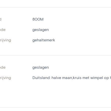
d
800M
ode
geslagen
ijving
gehaltemerk
ode
geslagen
ijving
Duitsland: halve maan,kruis met wimpel op h