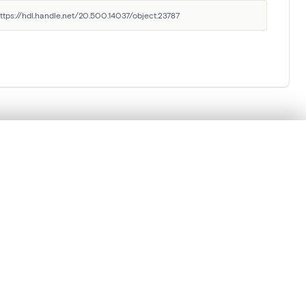
https://hdl.handle.net/20.500.14037/object.23787
Koninklijk Instituut voor
het Kunstpatrimonium
en verschuiven.
Jubelpark 1, 1000 Brussel, België
m te beginnen.
balat@kikirpa.be
(vragen over BALaT)
info@kikirpa.be
(algemene vragen)
Vergelijken in expertviewer
+32 (0)2 739 67 11