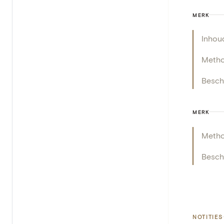
MERK
Inhou
Meth
Beschr
MERK
Meth
Beschr
NOTITIES