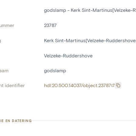
godslamp - Kerk Sint-Martinus[Velzeke-
nummer
23787
g
Kerk Sint-Martinus[Velzeke-Ruddershove
Velzeke-Ruddershove
naam
godslamp
t identifier
hdl:20.500.14037/object.23787
IE EN DATERING