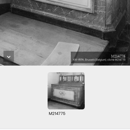
M214775
KIK-IRPA, Brussels (Belgium), cliché M214775
M214775