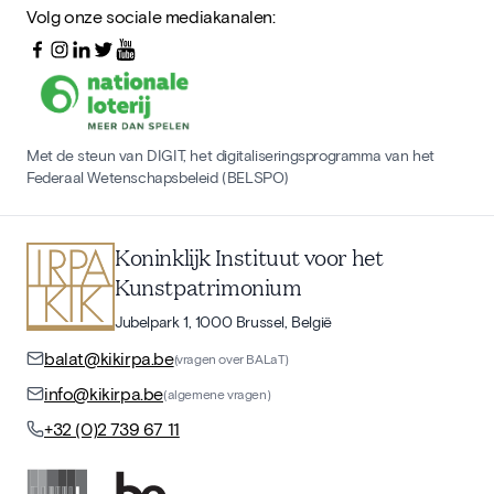
Volg onze sociale mediakanalen:
Met de steun van DIGIT, het digitaliseringsprogramma van het
Federaal Wetenschapsbeleid (BELSPO)
Koninklijk Instituut voor het
Kunstpatrimonium
Jubelpark 1, 1000 Brussel, België
balat@kikirpa.be
(vragen over BALaT)
info@kikirpa.be
(algemene vragen)
+32 (0)2 739 67 11