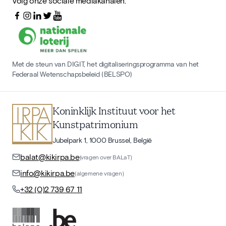
Volg onze sociale mediakanalen:
Met de steun van DIGIT, het digitaliseringsprogramma van het
Federaal Wetenschapsbeleid (BELSPO)
Koninklijk Instituut voor het
Kunstpatrimonium
Jubelpark 1, 1000 Brussel, België
balat@kikirpa.be
(vragen over BALaT)
info@kikirpa.be
(algemene vragen)
+32 (0)2 739 67 11