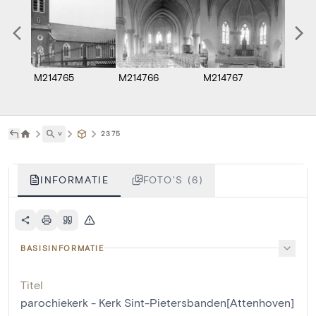
M214765
M214766
M214767
M214
˅
2375
INFORMATIE
FOTO'S (6)
BASISINFORMATIE
Titel
parochiekerk - Kerk Sint-Pietersbanden[Attenhoven]