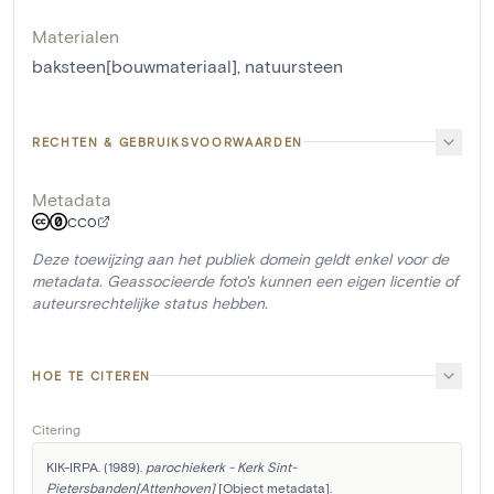
Materialen
baksteen[bouwmateriaal]
,
natuursteen
RECHTEN & GEBRUIKSVOORWAARDEN
Metadata
CC0
Deze toewijzing aan het publiek domein geldt enkel voor de
metadata. Geassocieerde foto's kunnen een eigen licentie of
auteursrechtelijke status hebben.
HOE TE CITEREN
Citering
KIK-IRPA. (1989). 
parochiekerk - Kerk Sint-
Pietersbanden[Attenhoven]
 [Object metadata]. 